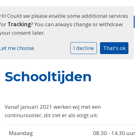
Hi! Could we please enable some additional services
for
Tracking
? You can always change or withdraw
your consent later.
Let me choose
I decline
That's ok
Schooltijden
Vanaf januari 2021 werken wij met een
continurooster, dit ziet er als volgt uit:
Maandag
08.30 - 14.30 uur