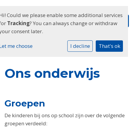
Hi! Could we please enable some additional services
for
Tracking
? You can always change or withdraw
your consent later.
Let me choose
I decline
That's ok
Ons onderwijs
Groepen
De kinderen bij ons op school zijn over de volgende
groepen verdeeld: